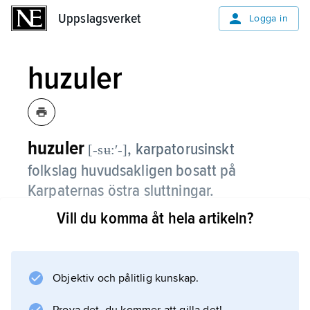
Uppslagsverket
Uppslagsverket
Logga in
huzuler
huzuler
,
karpatorusinskt
[-sʉ:ʹ-]
folkslag huvudsakligen bosatt på
Karpaternas östra sluttningar.
Vill du komma åt hela artikeln?
Merparten bor i nuvarande Ukraina, men de
finns också i nordligaste Rumänien och
Slovakien samt som emigranter i USA och
Kanada. De är ett gammalt herdefolk som
Objektiv och pålitlig kunskap.
lever på boskapsskötsel (med fäbodar) och