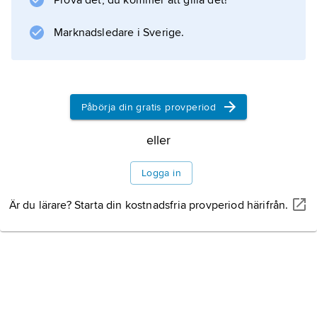
Prova det, du kommer att gilla det!
skogsbruk och har in i sen tid bibehållit
ålderdomliga kulturella drag, bl.a. i
Marknadsledare i Sverige.
bostadsskick och i en
Litteraturanvisning
Påbörja din gratis provperiod
eller
Information om artikeln
Logga in
Är du lärare? Starta din kostnadsfria provperiod härifrån.