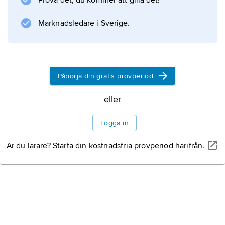
Prova det, du kommer att gilla det!
Marknadsledare i Sverige.
Information om artikeln
Påbörja din gratis provperiod
eller
Logga in
Är du lärare? Starta din kostnadsfria provperiod härifrån.