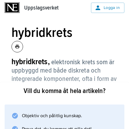
Uppslagsverket
Uppslagsverket
Logga in
hybridkrets
hybridkrets,
elektronisk krets som är
uppbyggd med både diskreta och
integrerade komponenter, ofta i form av
okapslade chips.
Vill du komma åt hela artikeln?
På detta sätt kan man framställa mycket små
enheter, i storlek jämförbara med helt
integrerade kretsar, men med alla de använda
Objektiv och pålitlig kunskap.
teknikernas egenskaper.