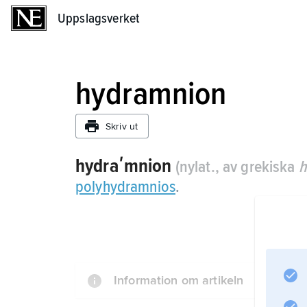
Uppslagsverket
Uppslagsverket
hydramnion
Skriv ut
hydraʹmnion
(nylat., av grekiska
h
polyhydramnios
.
Information om artikeln