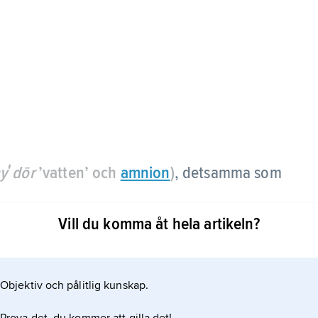
yʹdōr
’vatten’ och
amnion
)
, detsamma som
Vill du komma åt hela artikeln?
Objektiv och pålitlig kunskap.