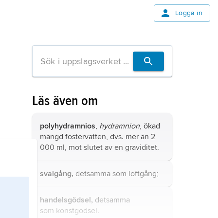
Logga in
Läs även om
polyhydramnios
,
hydramnion
, ökad
mängd fostervatten, dvs. mer än 2
000 ml, mot slutet av en graviditet.
svalgång,
detsamma som
loftgång
;
handelsgödsel,
detsamma
som
konstgödsel
.