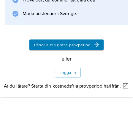
Prova det, du kommer att gilla det!
Även uppvirvlad snö, is eller vatten, som
snödrev och vågskum, räknas till
Marknadsledare i Sverige.
hydrometeorerna. Se
nederbörd
.
Påbörja din gratis provperiod
eller
Information om artikeln
Logga in
Är du lärare? Starta din kostnadsfria provperiod härifrån.