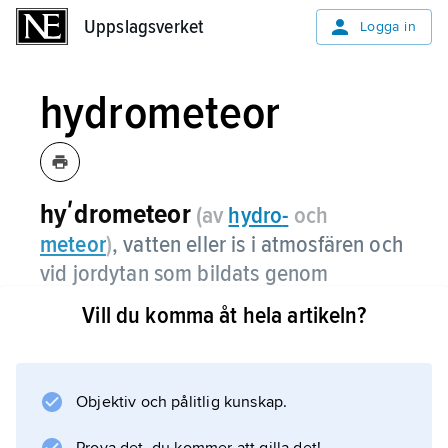
Uppslagsverket
Uppslagsverket
Logga in
hydrometeor
hyʹdrometeor
(av
hydro
-
och
meteor
)
, vatten eller is i atmosfären och
vid jordytan som bildats genom
kondensation eller sublimering av
Vill du komma åt hela artikeln?
luftens vattenånga.
Till hydrometeorer räknas nederbörd i
flytande och fast form, t.ex. dim- och
Objektiv och pålitlig kunskap.
regndroppar, snöflingor, hagel, frost och dagg.