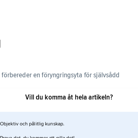
g
förbereder en föryngringsyta för självsådd
Vill du komma åt hela artikeln?
 som möjligt för uppkomst och utveckling av ett nytt
tor som möjligt. Behandlingen inriktas på att
cke önskvärda träd, buskar och andra växter samt
Objektiv och pålitlig kunskap.