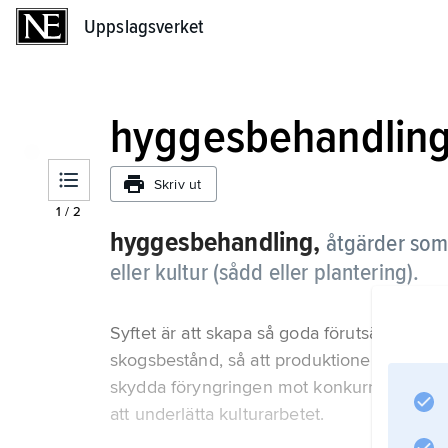
Uppslagsverket
Uppslagsverket
hyggesbehandlin
Skriv ut
1
/
2
hyggesbehandling,
åtgärder som 
eller kultur (sådd eller plantering).
Syftet är att skapa så goda förutsättningar
skogsbestånd, så att produktionen blir så s
skydda föryngringen mot konkurrens från i
att underlätta kulturarbetet.