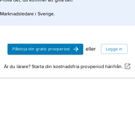
Prova det, du kommer att gilla det!
Marknadsledare i Sverige.
eller
Påbörja din gratis provperiod
Logga in
Är du lärare? Starta din kostnadsfria provperiod härifrån.