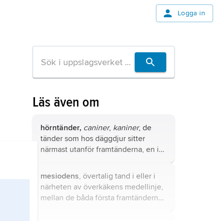
Logga in
Läs även om
hörntänder,
caniner
,
kaniner
, de
tänder som hos däggdjur sitter
närmast utanför framtänderna, en i
varje käkhalva.
mesiodens
, övertalig tand i eller i
närheten av överkäkens medellinje,
mellan de båda första framtändernas
rötter.