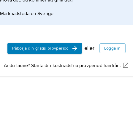
Prova det, du kommer att gilla det!
Marknadsledare i Sverige.
eller
Påbörja din gratis provperiod
Logga in
Är du lärare? Starta din kostnadsfria provperiod härifrån.