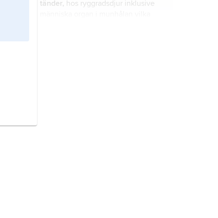
tänder,
hos ryggradsdjur inklusive
människa organ i munhålan vilka
används för att fånga byten och/eller
för att sönderdela föda, ibland även
för försvar.
mikrodonti
,
mikrodentism
,
förekomst av liten tand eller små
tänder.
emalj
,
tandemalj
, kroppens hårdaste
vävnad, med en ythårdhet av 272–
2
440 kg/mm
(Knoops
ythårdhetstest).
broskfiskar,
tvärmunnar
,
Chondrichthyes
eller
Plagiostomi
,
klass käkförsedda ryggradsdjur som
omfattar de nu levande
underklasserna
Elasmobranchii
normalflora,
sammanfattande term
(hajar och rockor) och
Holocephali
för normalt hos människa eller djur
(helhuvudfiskar) samt, vanligen, de
påträffade mikrober, i första hand