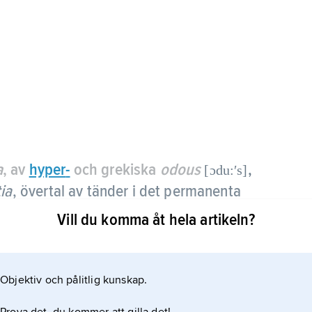
a
, av
hyper
-
och grekiska
odous
,
[ɔdu:ʹs]
ia
, övertal av tänder i det permanenta
utgörs av 32 tänder.
Vill du komma åt hela artikeln?
t ha brutit fram och påträffas då vanligast i
Objektiv och pålitlig kunskap.