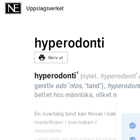
Uppslagsverket
Uppslagsverket
hyperodonti
Skriv ut
hyperodontiʹ
(nylat.
hyperodontiʹ
genitiv
odoʹntos
, ’tand’),
hyperodont
bettet hos människa, vilket normalt 
En övertalig tand kan finnas i käken utan at
medellinjen i överkäken (
mesiodens
) eller som en extra liten kindtand.