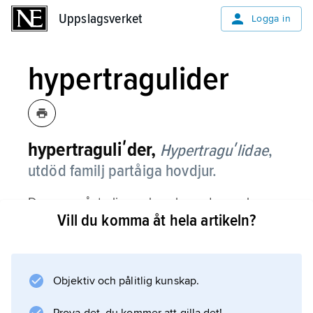
Uppslagsverket
Uppslagsverket
Logga in
hypertragulider
hypertraguliʹder,
Hypertraguʹlidae
,
utdöd familj partåiga hovdjur.
De var små, troligen skogslevande varelser
Vill du komma åt hela artikeln?
som till utseende och ekologi påminde om de
nu levande myskhjortarna. De levde i
Nordamerika från slutet av eocen till mitten av
miocen (för ca 40–15 miljoner år sedan).
Objektiv och pålitlig kunskap.