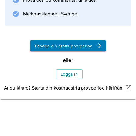
Prova det, du kommer att gilla det!
Marknadsledare i Sverige.
Information om artikeln
Påbörja din gratis provperiod
eller
Logga in
Är du lärare? Starta din kostnadsfria provperiod härifrån.