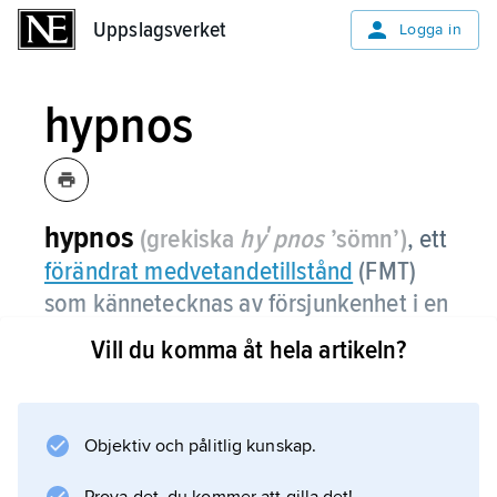
Uppslagsverket
Uppslagsverket
Logga in
hypnos
hypnos
(grekiska
hyʹpnos
’sömn’)
,
ett
förändrat medvetandetillstånd
(FMT)
som kännetecknas av försjunkenhet i en
inre verklighet där allt förefaller hända
Vill du komma åt hela artikeln?
av sig självt och paradoxer fördras med
lätthet.
Objektiv och pålitlig kunskap.
I vanligt språkbruk avses främs
heterohypnos