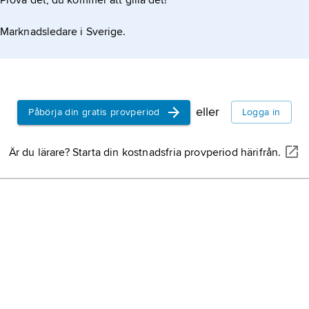
Prova det, du kommer att gilla det!
verksamhets
Marknadsledare i Sverige.
grekisk rel
religionen 
världen.
sömn,
rege
eller
Påbörja din gratis provperiod
Logga in
spontant u
nedsatt för
Är du lärare? Starta din kostnadsfria provperiod härifrån.
stimuli, en 
Hjertén, Si
1885, död 2
gift 1911–3