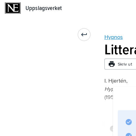
Uppslagsverket
Uppslagsverket
Hypnos
Litte
Skriv ut
I. Hjertén,
Hypnos och T
(1951).
Infor