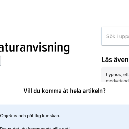
raturanvisning
Läs äve
hypnos
, et
medvetande
hanatos i dikt och konst
känneteckn
Vill du komma åt hela artikeln?
inre verklig
hända av si
Nyx
(grekisk
fördras med
mytologi na
Objektiv och pålitlig kunskap.
mation om artikeln
Hermes,
gr