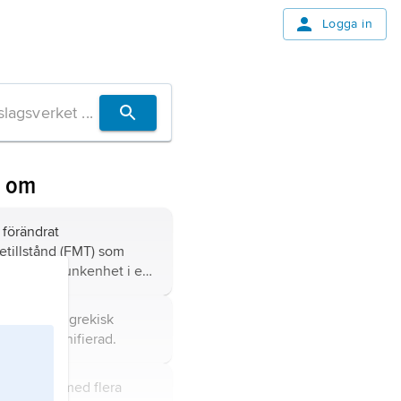
Logga in
n om
t
förändrat
tillstånd
(FMT) som
as av försjunkenhet i en
het där allt förefaller
g självt och paradoxer
a, ’natt’), i grekisk
 lätthet.
tten personifierad.
ekisk gud med flera