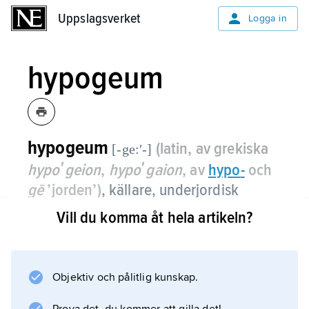
Uppslagsverket
Uppslagsverket
Logga in
hypogeum
hypogeum
(latin, av grekiska
[-ge:ʹ-]
hypoʹgeion
,
hypoʹgaion
, av
hypo
-
och
gē
’jorden’)
,
källare, underjordisk
konstruktion; som arkitekturhistorisk
Vill du komma åt hela artikeln?
term huvudsakligen beteckning för
romersk gravanläggning med flera rum,
oftast avsedd för en definierad grupp
Objektiv och pålitlig kunskap.
(släkt, förening, samfund).