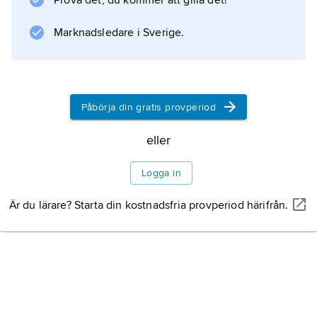
Prova det, du kommer att gilla det!
Byggnadstypen, vars rötter står att söka i
grekisk herokult, förekom in i senantiken; ett
Marknadsledare i Sverige.
berömt exempel är det s.k.
aureliernas hypogeum
i Rom, som innehåller vad som kan vara en av
de äldsta bevarade avbildningarna av det
Påbörja din gratis provperiod
kristna korset.
eller
Logga in
Information om artikeln
Är du lärare? Starta din kostnadsfria provperiod härifrån.