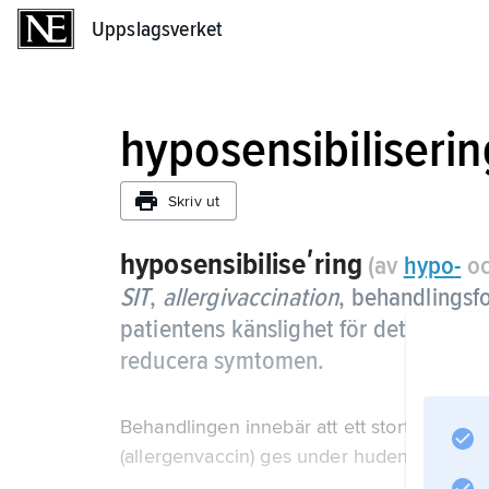
Uppslagsverket
Uppslagsverket
hyposensibiliserin
Skriv ut
hyposensibiliseʹring
(av
hypo
-
o
SIT
,
allergivaccination
,
behandlingsfo
patientens känslighet för det allerg
reducera symtomen.
Behandlingen innebär att ett stort antal inj
(allergenvaccin) ges under huden.