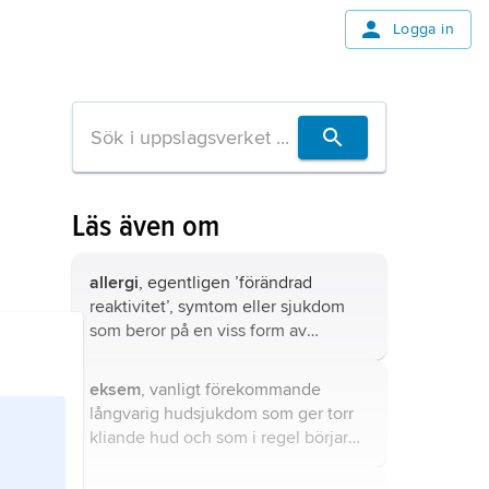
Logga in
Läs även om
allergi
, egentligen ’förändrad
reaktivitet’, symtom eller sjukdom
som beror på en viss form av
överkänslighet
, nämligen sådan som
beror på att immunsystemet
eksem
, vanligt förekommande
reagerar onormalt mot ett visst (eller
långvarig hudsjukdom som ger torr
flera) främmande ämne (
allergen
).
kliande hud och som i regel börjar
före 6 månaders ålder.