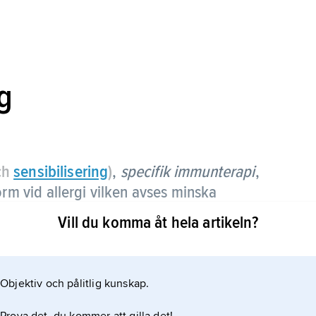
g
ch
sensibilisering
)
,
specifik immunterapi
,
rm vid allergi vilken avses minska
iframkallandet ämnet (allergenet) och därmed
Vill du komma åt hela artikeln?
ektioner av ett renat extrakt av allergenet
Objektiv och pålitlig kunskap.