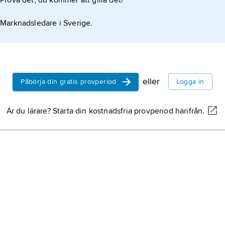
Prova det, du kommer att gilla det!
Marknadsledare i Sverige.
eller
Påbörja din gratis provperiod
Logga in
Är du lärare? Starta din kostnadsfria provperiod härifrån.