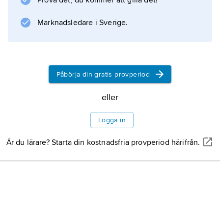
Prova det, du kommer att gilla det!
Information om artikeln
Marknadsledare i Sverige.
Påbörja din gratis provperiod
eller
Logga in
Är du lärare? Starta din kostnadsfria provperiod härifrån.