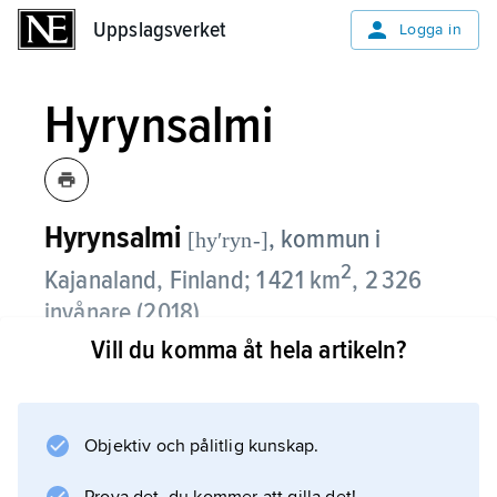
Uppslagsverket
Uppslagsverket
Logga in
Hyrynsalmi
Hyrynsalmi
,
kommun i
[hyʹryn-]
2
Kajanaland, Finland; 1 421 km
, 2 326
invånare (2018).
Vill du komma åt hela artikeln?
Hyrynsalmi är den sydligaste kommun i
Finland där man bedriver renskötsel. En del
av Paljakka naturpark ligger i Hyrynsalmi.
Objektiv och pålitlig kunskap.