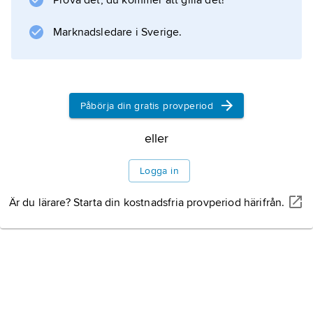
Prova det, du kommer att gilla det!
Marknadsledare i Sverige.
Påbörja din gratis provperiod
eller
Logga in
Är du lärare? Starta din kostnadsfria provperiod härifrån.