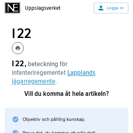
Uppslagsverket
Uppslagsverket
Logga in
I 22
I 22,
beteckning för
infanteriregementet
Lapplands
jägarregemente
.
Vill du komma åt hela artikeln?
Information om artikeln
Objektiv och pålitlig kunskap.