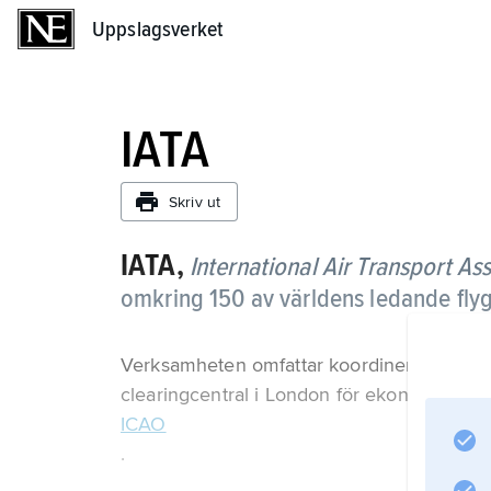
Uppslagsverket
Uppslagsverket
IATA
Skriv ut
IATA,
International Air Transport As
omkring 150 av världens ledande fly
Verksamheten omfattar koordinering av tax
clearingcentral i London för ekonomiska 
ICAO
.