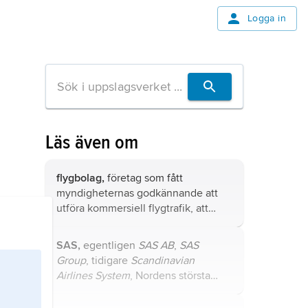
Logga in
Läs även om
flygbolag,
företag som fått
myndigheternas godkännande att
utföra kommersiell flygtrafik, att
flyga passagerare och gods eller
utföra andra flyguppdrag mot
SAS,
egentligen
SAS AB
,
SAS
betalning.
Group
, tidigare
Scandinavian
Airlines System
, Nordens största
flygbolagskoncern med
huvudkontor i Stockholm och med