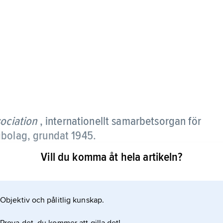
sociation
, internationellt samarbetsorgan för
gbolag, grundat 1945.
Vill du komma åt hela artikeln?
or, åtaganden i fraktdokument etc. IATA har en
frågor mellan bolagen. IATA samarbetar med
Objektiv och pålitlig kunskap.