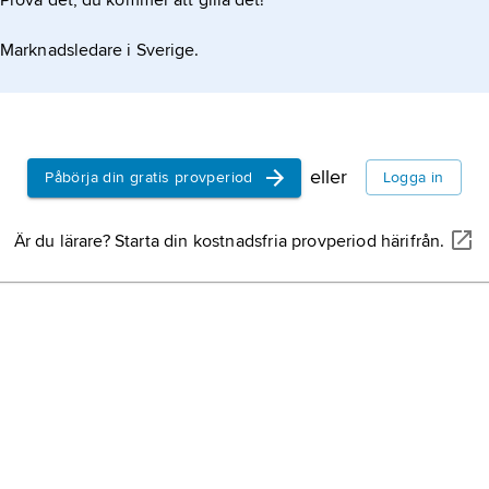
Prova det, du kommer att gilla det!
Marknadsledare i Sverige.
eller
Påbörja din gratis provperiod
Logga in
Är du lärare? Starta din kostnadsfria provperiod härifrån.