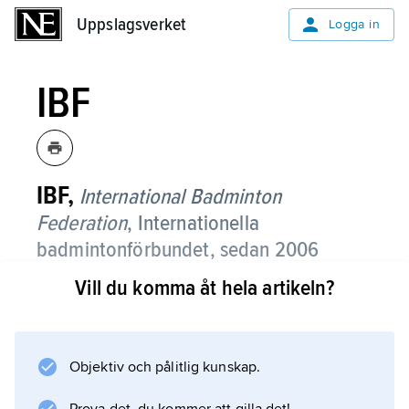
Uppslagsverket
Uppslagsverket
Logga in
IBF
IBF,
International Badminton
Federation
, Internationella
badmintonförbundet, sedan 2006
Badminton World Federation
.
Vill du komma åt hela artikeln?
Objektiv och pålitlig kunskap.
Information om artikeln