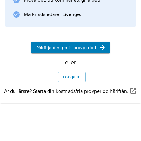
Prova det, du kommer att gilla det!
Marknadsledare i Sverige.
Påbörja din gratis provperiod
eller
Logga in
Är du lärare? Starta din kostnadsfria provperiod härifrån.