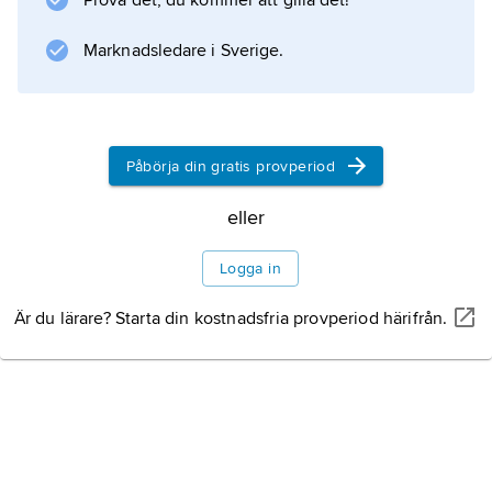
Prova det, du kommer att gilla det!
Marknadsledare i Sverige.
Påbörja din gratis provperiod
eller
Logga in
Är du lärare? Starta din kostnadsfria provperiod härifrån.