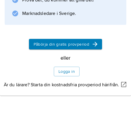
Prova det, du kommer att gilla det!
Information om artikeln
Marknadsledare i Sverige.
Påbörja din gratis provperiod
eller
Logga in
Är du lärare? Starta din kostnadsfria provperiod härifrån.