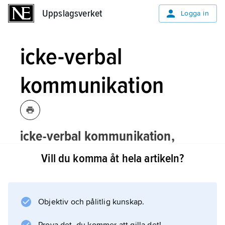
Uppslagsverket
Uppslagsverket
Logga in
icke-verbal
kommunikation
icke-verbal kommunikation,
sådana kommunikativa signaler som till
Vill du komma åt hela artikeln?
skillnad från de språkliga (verbala) inte
förmedlas genom tal, skrift och andra
sekundärt språkbärande artefakter.
Objektiv och pålitlig kunskap.
Hit räknas bl.a.