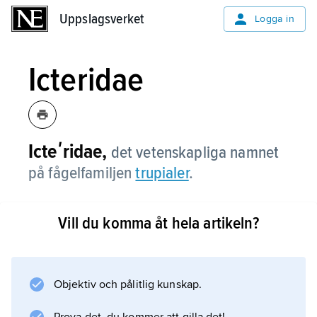
Uppslagsverket
Uppslagsverket
Logga in
Icteridae
Icteʹridae,
det vetenskapliga namnet
på fågelfamiljen
trupialer
.
Vill du komma åt hela artikeln?
Information om artikeln
Objektiv och pålitlig kunskap.