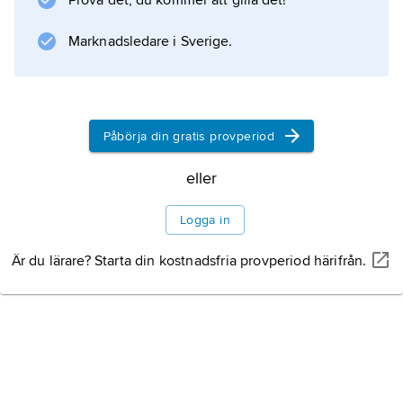
Prova det, du kommer att gilla det!
Marknadsledare i Sverige.
Påbörja din gratis provperiod
eller
Logga in
Är du lärare? Starta din kostnadsfria provperiod härifrån.