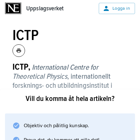
Uppslagsverket
Uppslagsverket
Logga in
ICTP
ICTP,
International Centre for
Theoretical Physics
,
internationellt
forsknings- och utbildningsinstitut i
Trieste, Italien.
Vill du komma åt hela artikeln?
Det sorterar under IAEA och UNESCO men
finansieras huvudsakligen av Italien.
Verksamheten i form av löpande
Objektiv och pålitlig kunskap.
forskningsprogram, kurser, konferenser m.m.