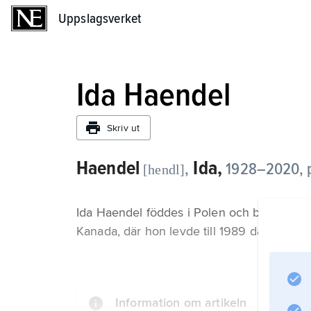
Uppslagsverket
Uppslagsverket
Ida Haendel
Skriv ut
Haendel
Ida,
,
1928–2020, pol
[hendl]
Ida Haendel föddes i Polen och bodde från 1
Kanada, där hon levde till 1989 då hon bos
Information om artikeln