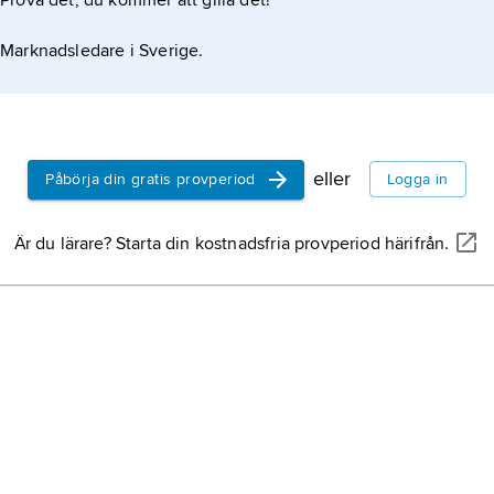
Prova det, du kommer att gilla det!
Marknadsledare i Sverige.
eller
Påbörja din gratis provperiod
Logga in
Är du lärare? Starta din kostnadsfria provperiod härifrån.