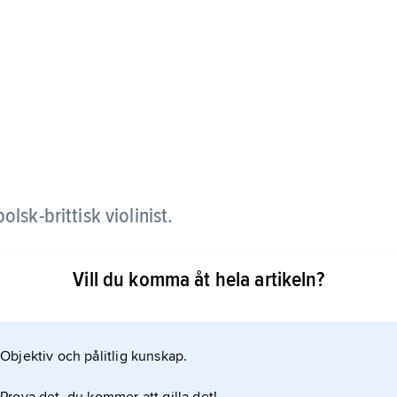
sk-brittisk violinist.
938 i Storbritannien. Hon flyttade 1952 till
Vill du komma åt hela artikeln?
atte sig i Miami, USA.
Objektiv och pålitlig kunskap.