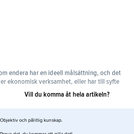
m endera har en ideell målsättning, och det
ver ekonomisk verksamhet, eller har till syfte
ska intressen men som inte gör det genom
Vill du komma åt hela artikeln?
att börja med de rent ideella föreningarna, t.ex.
Objektiv och pålitlig kunskap.
 och de religiösa samfunden. Till denna grupp
sverksamhet men i ett klart ideellt syfte. Till