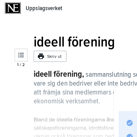
Uppslagsverket
Uppslagsverket
ideell förening
Skriv ut
1
/
2
ideell förening,
sammanslutning so
vare sig den bedriver eller inte bedri
att främja sina medlemmars ekonomi
ekonomisk verksamhet.
Bland de ideella föreningarna återfinns till 
sällskapsföreningarna, idrottsföreningarna
räknas också föreningar som bedriver näring