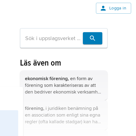
Logga in
Läs även om
ekonomisk förening,
en form av
förening som karakteriseras av att
den bedriver ekonomisk verksamhet
till främjande av sina medlemmars
ekonomiska intressen.
förening,
i juridiken benämning på
en association som enligt sina egna
regler (ofta kallade stadgar) kan ha
ett växlande antal medlemmar utan
att reglerna behöver göras om när