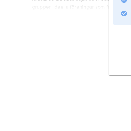
gruppen ideella föreningar som främjar s
fackföreningar, arbetsgivarföreningar, hyr
Litteraturanvisning
Information om artikeln