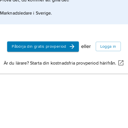
Prova det, du kommer att gilla det!
ina medlemmars ekonomiska intressen hör
Marknadsledare i Sverige.
esgäströrelsen och
eller
Påbörja din gratis provperiod
Logga in
Är du lärare? Starta din kostnadsfria provperiod härifrån.