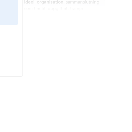
ideell organisation,
sammanslutning
medlemmar tillkommer eller avgår.
som har till uppgift att främja
medlemmarnas gemensamma
ideella strävanden och som inte
primärt arbetar för deras ekonomiska
arbetstagarorganisation,
intressen.
fackförening
,
facklig organisation
,
sammanslutning av arbetstagare
som enligt sina stadgar ska ta tillvara
medlemmarnas intressen i
associationsrätt,
den del av
förhållande till arbetsgivaren.
rättssystemet som behandlar
associationernas juridik.
fiskevårdsområde,
sammanföring av
fiske som tillhör eller utgör två eller
flera fastigheter.
upplösning av bolag eller förening,
det definitiva upphörandet med
verksamheten som sker efter ett