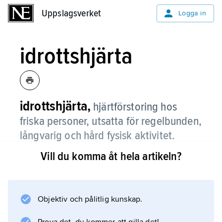
Uppslagsverket
Uppslagsverket
Logga in
idrottshjärta
idrottshjärta,
hjärtförstoring hos
friska personer, utsatta för regelbunden,
långvarig och hård fysisk aktivitet.
Vill du komma åt hela artikeln?
Tillståndet har framför allt uppmärksammats i
samband med uthållighetsidrotter som
långdistanslöpning, simning och
längdskidåkning. Hjärtförstoringen försvinner
Objektiv och pålitlig kunskap.
om aktiviteten upphör. Den är inte förknippad