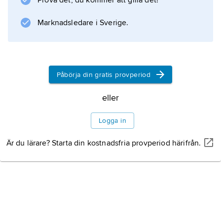
Prova det, du kommer att gilla det!
med risk för framtida hjärtsjukdom.
Marknadsledare i Sverige.
Information om artikeln
Påbörja din gratis provperiod
eller
Logga in
Är du lärare? Starta din kostnadsfria provperiod härifrån.