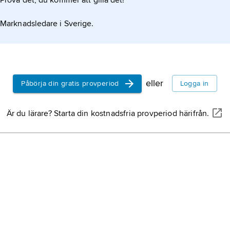
Prova det, du kommer att gilla det!
rtikeln
SE,
nation
Marknadsledare i Sverige.
Sverige.
NI,
nation
Nicaragua
eller
Påbörja din gratis provperiod
Logga in
IT,
nationa
Italien.
Är du lärare? Starta din kostnadsfria provperiod härifrån.
DE,
nation
Tyskland.
TW,
natio
Taiwan.
KR,
nation
Sydkorea