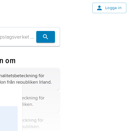
Logga in
en om
nalitetsbeteckning för
on från republiken Irland.
nalitetsbeteckning för
nska republiken.
alitetsbeteckning för
rikanska republiken.