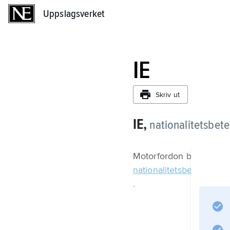
Uppslagsverket
Uppslagsverket
IE
Skriv ut
IE,
nationalitetsbete
Motorfordon betecknas 
nationalitetsbeteckning
.