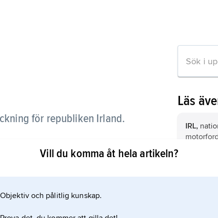
Läs äv
ckning för republiken Irland.
IRL,
natio
motorford
dock IRL. Se
Vill du komma åt hela artikeln?
DO,
natio
Dominika
Objektiv och pålitlig kunskap.
CF,
nation
Centralaf