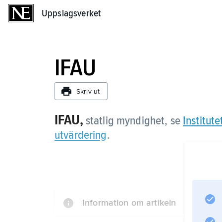
Uppslagsverket
Uppslagsverket
IFAU
Skriv ut
IFAU,
statlig myndighet, se
Institut
utvärdering
.
Information om artikeln