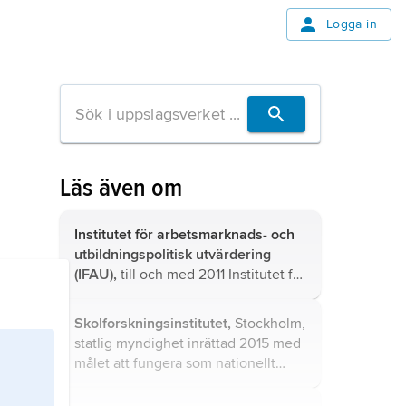
Logga in
Läs även om
Institutet för arbetsmarknads- och
utbildningspolitisk utvärdering
(IFAU),
till och med 2011 Institutet för
arbetsmarknadspolitisk
utvärdering, statlig myndighet,
Skolforskningsinstitutet,
Stockholm,
inrättad 1997.
statlig myndighet inrättad 2015 med
målet att fungera som nationellt
kunskapscentrum för förskola, skola
och vuxenutbildning.