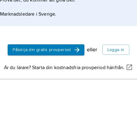
Prova det, du kommer att gilla det!
Marknadsledare i Sverige.
eller
Påbörja din gratis provperiod
Logga in
Är du lärare? Starta din kostnadsfria provperiod härifrån.