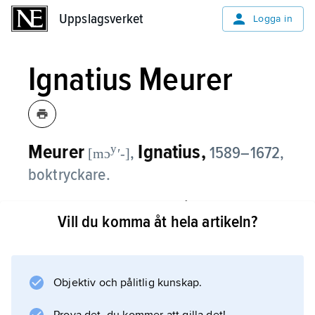
Uppslagsverket
Uppslagsverket
Logga in
Ignatius Meurer
Meurer
Ignatius,
y
,
1589–1672,
[mɔ
ʹ-]
boktryckare.
Ignatius Meurer kom 1610 från Tyskland till
Vill du komma åt hela artikeln?
Sverige och övertog 1613 Anund Olufssons
tryckeri i Stockholm genom giftermål med
dennes änka. Han tryckte ett stort antal
böcker, främst med teologiskt innehåll men
Objektiv och pålitlig kunskap.
också lagtexter: Stadslagen (1618), Landslagen