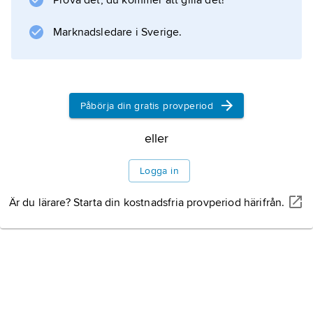
Prova det, du kommer att gilla det!
(1621), och de samlade lagarna (1666).
Marknadsledare i Sverige.
Information om artikeln
Påbörja din gratis provperiod
eller
Logga in
Är du lärare? Starta din kostnadsfria provperiod härifrån.