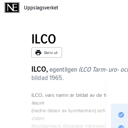
Uppslagsverket
Uppslagsverket
ILCO
Skriv ut
ILCO,
egentligen
ILCO Tarm- uro- oc
bildad 1965.
ILCO, vars namn är bildat av de två första 
ileum
(nedre delen av tunntarmen) och
colon
(tjocktarmen), tillvaratar intressen och rät