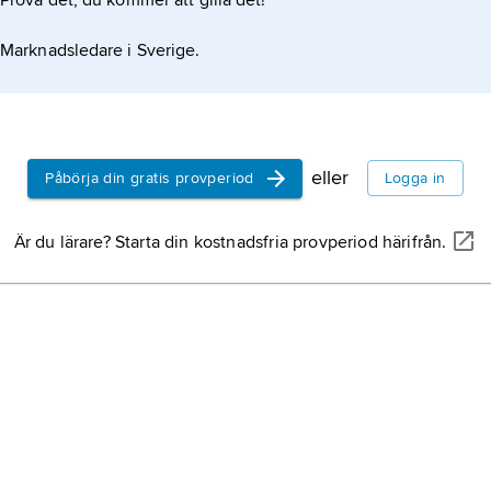
Prova det, du kommer att gilla det!
 urinvägarna.
Marknadsledare i Sverige.
eller
Påbörja din gratis provperiod
Logga in
Är du lärare? Starta din kostnadsfria provperiod härifrån.