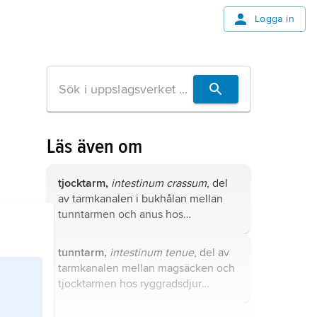
Logga in
Läs även om
tjocktarm,
intestinum crassum
, del
av tarmkanalen i bukhålan mellan
tunntarmen och anus hos
ryggradsdjur inklusive människa.
tunntarm,
intestinum tenue
, del av
tarmkanalen mellan magsäcken och
tjocktarmen hos ryggradsdjur
inklusive människa.