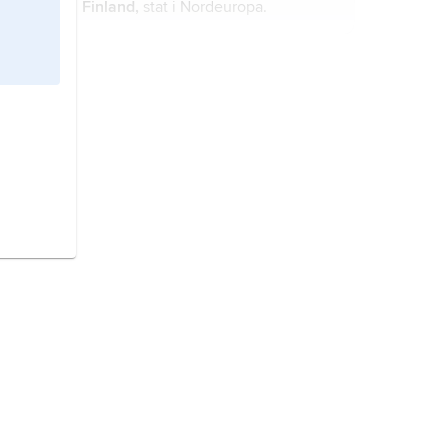
Finland,
stat i Nordeuropa.
Sverige,
stat på Skandinaviska
halvön, norra Europa.