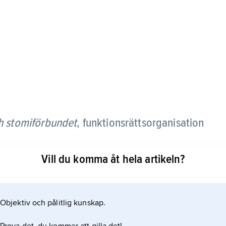
h stomiförbundet
,
funktionsrättsorganisation
Vill du komma åt hela artikeln?
bokstäverna i
Objektiv och pålitlig kunskap.
tigheter för personer som har olika sjukdomar och