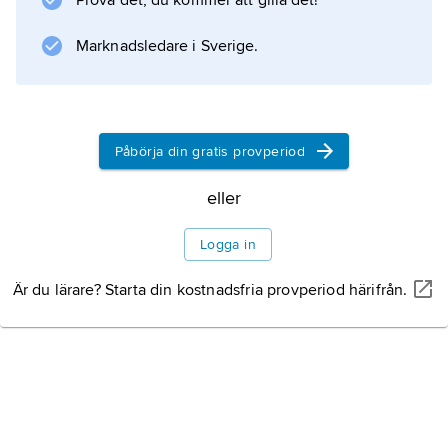
Prova det, du kommer att gilla det!
Mississippifloden utvecklades Illinois
Marknadsledare i Sverige.
Information om artikeln
Påbörja din gratis provperiod
eller
Logga in
Är du lärare? Starta din kostnadsfria provperiod härifrån.