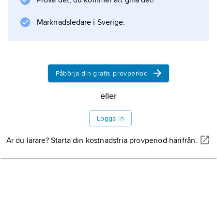
Prova det, du kommer att gilla det!
Marknadsledare i Sverige.
Påbörja din gratis provperiod
eller
Logga in
Är du lärare? Starta din kostnadsfria provperiod härifrån.