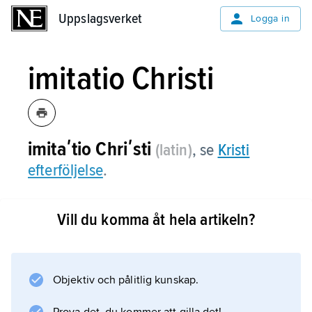
Uppslagsverket
Uppslagsverket
Logga in
imitatio Christi
imitaʹtio Chriʹsti
(latin)
, se
Kristi
efterföljelse
.
Vill du komma åt hela artikeln?
Information om artikeln
Objektiv och pålitlig kunskap.