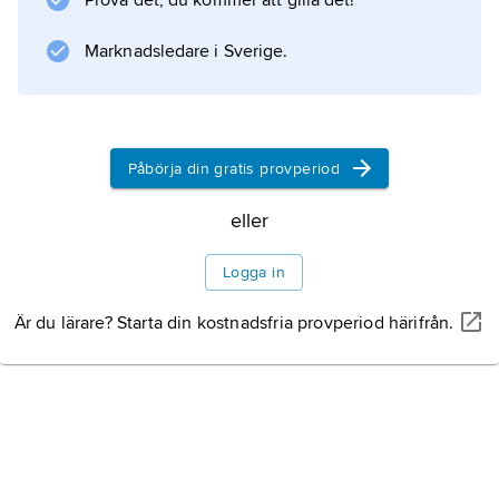
Prova det, du kommer att gilla det!
Marknadsledare i Sverige.
Påbörja din gratis provperiod
eller
Logga in
Är du lärare? Starta din kostnadsfria provperiod härifrån.