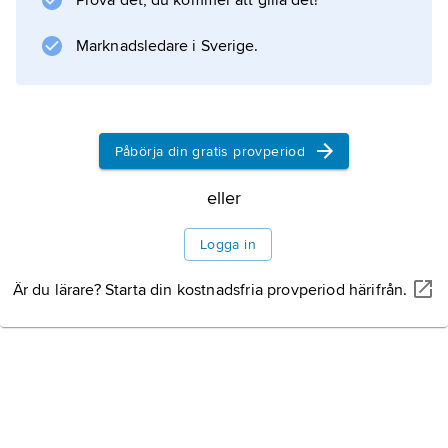
Prova det, du kommer att gilla det!
ned, för att sedan stiga när barnets
immunsystem aktiverats till att bilda
Marknadsledare i Sverige.
immunglobuliner. I vuxen ålder är
Påbörja din gratis provperiod
Information om artikeln
eller
Logga in
Är du lärare? Starta din kostnadsfria provperiod härifrån.