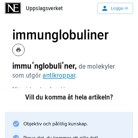
Uppslagsverket
Uppslagsverket
Logga in
immunglobuliner
immuʹnglobuliʹner,
de molekyler
som utgör
antikroppar
.
Människan har fem klasser av
Vill du komma åt hela artikeln?
immunglobuliner med olika funktioner: IgA,
IgD, IgE, IgG och IgM. Det nyfödda barnet har
i blodplasma de immunglobuliner som har
överförts från modern. Under de första
Objektiv och pålitlig kunskap.
levnadsmånaderna går immunglobulinhalten