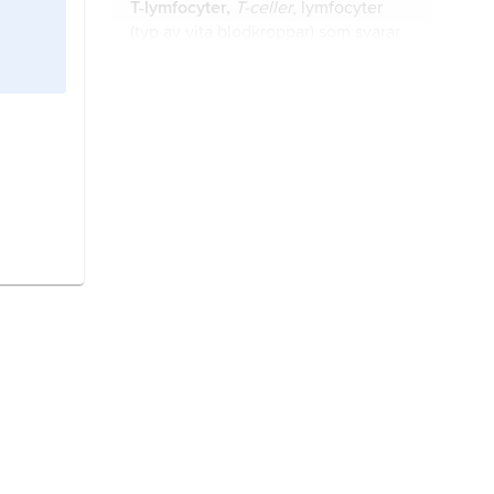
T-lymfocyter,
T-celler
, lymfocyter
(typ av vita blodkroppar) som svarar
för det specifika cellförmedlade
immunförsvaret, till skillnad från B-
lymfocyter, som bildar cirkulerande
immunitet
, inom biologin
antikroppar.
egenskapen att inte vara mottaglig
för infektion av viss
infektionssjukdom orsakad av virus,
bakterie eller eukaryot organism.
granulocyter
, en typ av vita
blodkroppar (leukocyter) som
kännetecknas av speciella, färgbara
korn,
granula
, inne i cellen.
immundefekt
,
immunbrist
,
immunsvaghet
, mer eller mindre
omfattande försvagande störning av
immunsystemets
funktioner.
lymfsystem,
kärlsystem för
cirkulation av lymfa hos
ryggradsdjur, inklusive människa.