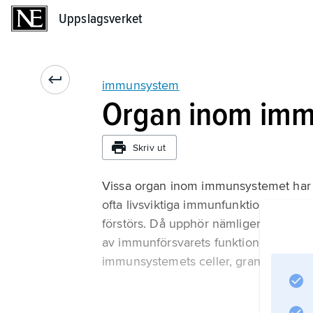
Uppslagsverket
Uppslagsverket
immunsystem
Organ inom im
Skriv ut
Vissa organ inom immunsystemet har 
ofta livsviktiga immunfunktioner. Mes
förstörs. Då upphör nämligen tillförse
av immunförsvarets funktioner uppträd
immunsystemets celler, granulocyter