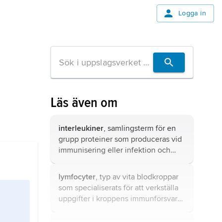
Logga in
Läs även om
interleukiner
, samlingsterm för en
grupp proteiner som produceras vid
immunisering eller infektion och
som har till huvudfunktion att
påverka immunsystemet i oftast
lymfocyter
, typ av vita blodkroppar
förstärkande riktning.
som specialiserats för att verkställa
uppgifter i kroppens immunförsvar
(se
immunsystem
).