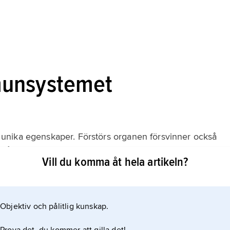
munsystemet
unika egenskaper. Förstörs organen försvinner också
t påtagligt och snabbast sker detta om benmärgen
Vill du komma åt hela artikeln?
ln av nya celler till immunsystemet, och svåra störningar
er. Först drabbas de mest kortlivade av
na. Sådana organ
Objektiv och pålitlig kunskap.