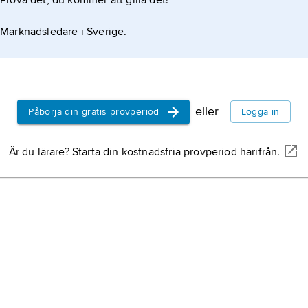
Prova det, du kommer att gilla det!
Marknadsledare i Sverige.
eller
Påbörja din gratis provperiod
Logga in
Är du lärare? Starta din kostnadsfria provperiod härifrån.