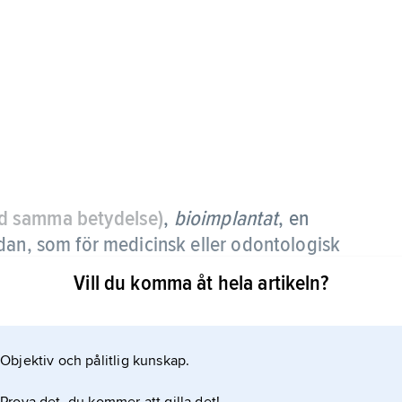
 samma betydelse)
,
bioimplantat
, en
dan, som för medicinsk eller odontologisk
ts vid den.
Vill du komma åt hela artikeln?
edel eller av material som innehåller läkemedel;
antibiotikum eller livmoderinlägg med
Objektiv och pålitlig kunskap.