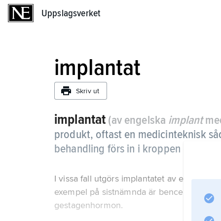
Uppslagsverket
Uppslagsverket
implantat
Skriv ut
implantat
(av engelska
implant
med
produkt, oftast en medicinteknisk så
behandling förs in i kroppen eller fäs
I vissa fall utgörs implantatet av ett läkem
exempel på sistnämnda är bencement med 
gestagenhormon.