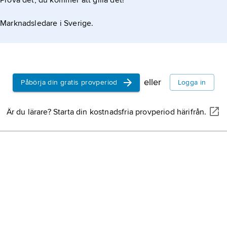
Prova det, du kommer att gilla det!
Marknadsledare i Sverige.
eller
Påbörja din gratis provperiod
Logga in
Är du lärare? Starta din kostnadsfria provperiod härifrån.