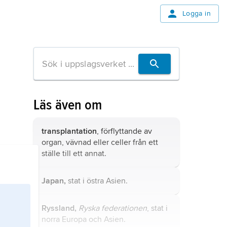
Logga in
Läs även om
transplantation
, förflyttande av
organ, vävnad eller celler från ett
ställe till ett annat.
Japan,
stat i östra Asien.
Ryssland,
Ryska federationen
, stat i
norra Europa och Asien.