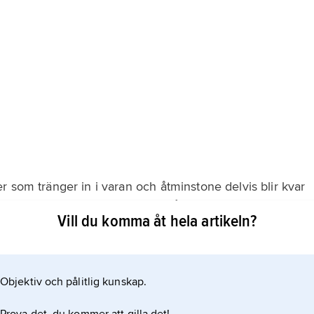
 som tränger in i varan och åtminstone delvis blir kvar
nskaper än de naturliga, t.ex. svårantändlighet,
Vill du komma åt hela artikeln?
ering sker oftast genom att varan förs genom ett
an valsar. Genom avpressningen regleras mängden
Objektiv och pålitlig kunskap.