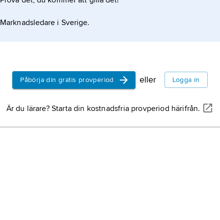
Prova det, du kommer att gilla det!
Marknadsledare i Sverige.
eller
Påbörja din gratis provperiod
Logga in
Är du lärare? Starta din kostnadsfria provperiod härifrån.