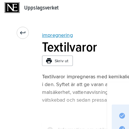
Uppslagsverket
Uppslagsverket
impregnering
Textilvaror
Skriv ut
Textilvaror impregneras med kemikalier
i den. Syftet är att ge varan andra ege
malsäkerhet, vattenavvisning. Impregn
vätskebad och sedan pressas av mell