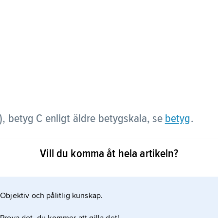
), betyg C enligt äldre betygskala, se
betyg
.
Vill du komma åt hela artikeln?
Objektiv och pålitlig kunskap.