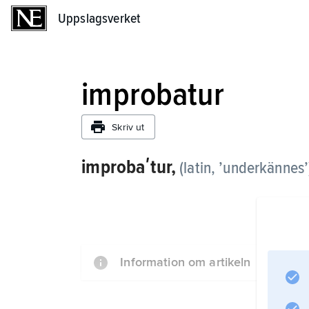
Uppslagsverket
Uppslagsverket
improbatur
Skriv ut
improbaʹtur,
(latin, ’underkännes’
Information om artikeln