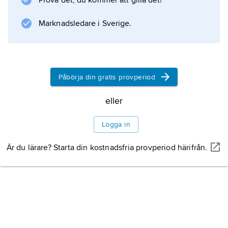
Prova det, du kommer att gilla det!
Marknadsledare i Sverige.
Påbörja din gratis provperiod
eller
Logga in
Är du lärare? Starta din kostnadsfria provperiod härifrån.