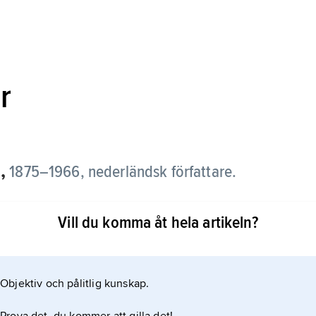
r
,
1875–1966, nederländsk författare.
ldringar, influerade av naturalistiska idéer om arv
Vill du komma åt hela artikeln?
ande som borgerlig familjeroman;
Objektiv och pålitlig kunskap.
om ett triangeldrama,