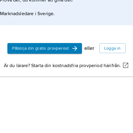
Prova det, du kommer att gilla det!
oman med kvinnoemancipation och arbetarrörelse
Marknadsledare i Sverige.
eller
Påbörja din gratis provperiod
Logga in
Är du lärare? Starta din kostnadsfria provperiod härifrån.