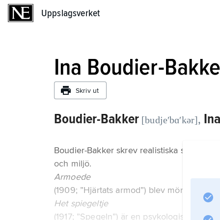
Uppslagsverket
Uppslagsverket
Ina Boudier-Bakke
Skriv ut
Boudier-Bakker
Ina
,
[budjeʹbɑʹkər]
Boudier-Bakker skrev realistiska samtidsski
och miljö.
Armoede
(1909; ”Hjärtats armod”) blev mönsterbild
Het spiegeltje
(1917; ”Spegeln”) är en psykologisk roman 