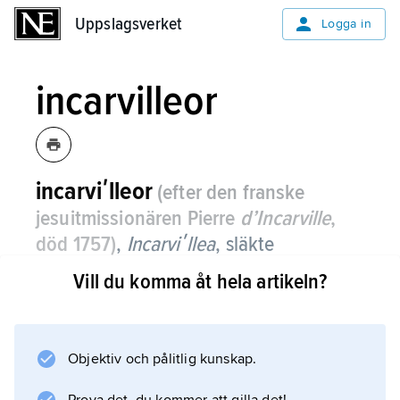
Uppslagsverket
Uppslagsverket
Logga in
incarvilleor
incarviʹlleor
(efter den franske
jesuitmissionären Pierre
d’Incarville
,
död 1757)
,
Incarviʹllea
,
släkte
katalpaväxter med knappt 15 arter
Vill du komma åt hela artikeln?
fleråriga örter hemmahörande i centrala
och östra Asien.
Objektiv och pålitlig kunskap.
De har knölformiga eller förvedade rötter.
Bladen, som är rosettställda, är oftast