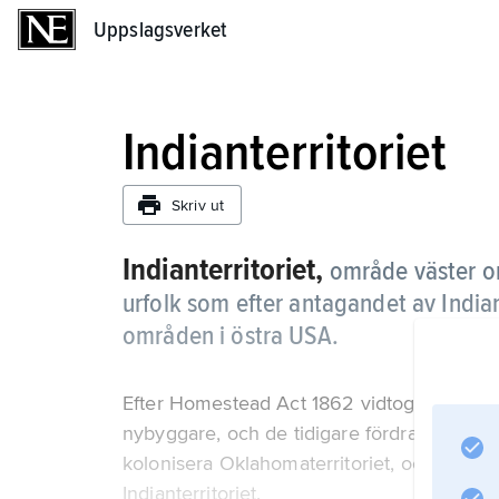
Uppslagsverket
Uppslagsverket
Indianterritoriet
Skriv ut
Indianterritoriet,
område väster om
urfolk som efter antagandet av Indi
områden i östra USA.
Efter Homestead Act 1862 vidtog en kraftig
nybyggare, och de tidigare fördragen bröts.
kolonisera Oklahomaterritoriet, och snart 
Indianterritoriet.