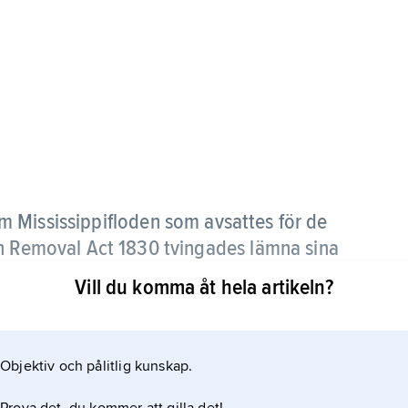
 Mississippifloden som avsattes för de
an Removal Act 1830 tvingades lämna sina
Vill du komma åt hela artikeln?
 ökning av utflyttningen västerut av vita
 År 1889 fick nybyggare tillstånd att även
Objektiv och pålitlig kunskap.
försvann den sista delen av det ursprungliga