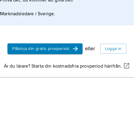
Prova det, du kommer att gilla det!
Marknadsledare i Sverige.
eller
Påbörja din gratis provperiod
Logga in
Är du lärare? Starta din kostnadsfria provperiod härifrån.