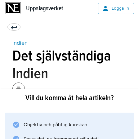
Uppslagsverket
Uppslagsverket
Logga in
Indien
Det självständiga
Indien
Vill du komma åt hela artikeln?
Det politiskt medvetna Indien är en produkt av
mötet mellan årtusendegamla hinduiska och
månghundraåriga muslimska traditioner samt
Objektiv och pålitlig kunskap.
västerländska liberala och sekulariserade
samhällsteorier, som påverkat Indien under