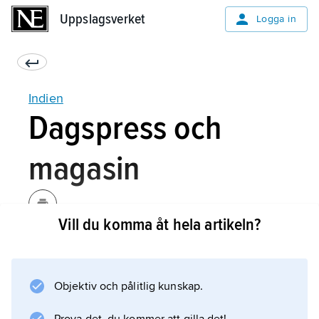
Uppslagsverket
Uppslagsverket
Logga in
Indien
Dagspress och
magasin
Vill du komma åt hela artikeln?
Indien är det land i världen där flest
dagstidning trycks varje dag. Det finns drygt 4
000 dagstidningar och hindi är det vanligaste
Objektiv och pålitlig kunskap.
tidningsspråket, men flera av de största
dagstidningarna ges ut på engelska och har