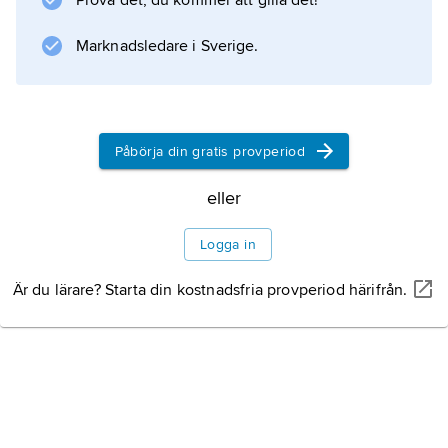
Prova det, du kommer att gilla det!
sina rötter i den brittiska presstraditionen.
Marknadsledare i Sverige.
Information om artikeln
Påbörja din gratis provperiod
eller
Logga in
Är du lärare? Starta din kostnadsfria provperiod härifrån.