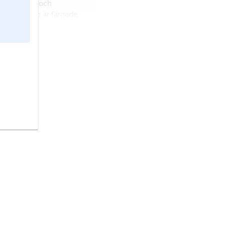
,
organiska och
 ämnen som är färgade
änds för att ge föremål
l färg; jämför
t
.