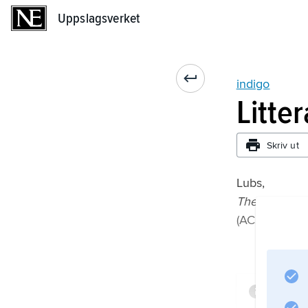
Uppslagsverket
Uppslagsverket
indigo
Litte
Skriv ut
Lubs,
The Chemistr
(ACS Monogra
Infor