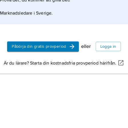
Prova det, du kommer att gilla det!
färgämnen
oorganiska
Marknadsledare i Sverige.
och som anv
och materia
färgpigmen
eller
Påbörja din gratis provperiod
Logga in
Är du lärare? Starta din kostnadsfria provperiod härifrån.