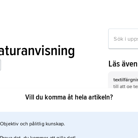
raturanvisning
Läs äve
textilfärgni
till att ge 
y of Synthetic Dyes
produkter ö
Vill du komma åt hela artikeln?
ph Series, No. 127, 1955);
så hållbart 
under produ
växtfärgnin
mönstring a
naturen ut
Objektiv och pålitlig kunskap.
mation om artikeln
växter och 