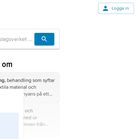
Logga in
n om
ng,
behandling som syftar
textila material och
nskad färgnyans på ett
sätt att den bibehålls
ktens livslängd.
g,
färgning och
v textilier med ur
vunna färgämnen från
djur.