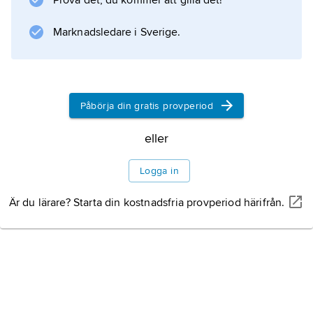
Prova det, du kommer att gilla det!
talar man om
kontraindikation
Marknadsledare i Sverige.
.
Påbörja din gratis provperiod
Information om artikeln
eller
Logga in
Är du lärare? Starta din kostnadsfria provperiod härifrån.