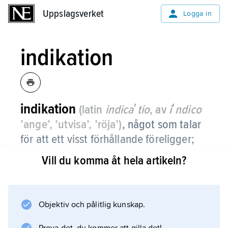
Uppslagsverket
Uppslagsverket
Logga in
indikation
indikation
(latin
indicaʹtio
, av
iʹndico
’ange’, ’utvisa’, ’röja’)
, något som talar
för att ett visst förhållande föreligger;
inom medicinen omständighet som
Vill du komma åt hela artikeln?
utgör skäl för att vidta en viss åtgärd,
t.ex. vid utredningen eller behandlingen
av en sjukdom eller ett symtom.
Objektiv och pålitlig kunskap.
Talar omständigheterna emot en viss åtgärd,