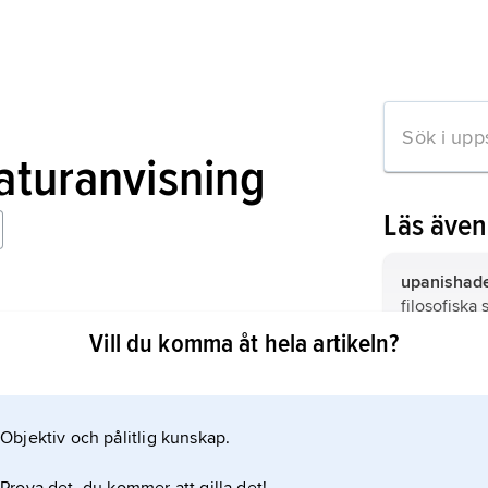
raturanvisning
Läs äve
upanishad
filosofiska 
Indian Philosophy
Vill du komma åt hela artikeln?
);
Nyaya,
Ny
’regel’), ind
darshana
, 
Objektiv och pålitlig kunskap.
mation om artikeln
mimamsa,