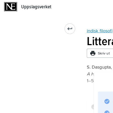
Uppslagsverket
Uppslagsverket
indisk filosofi
Litte
Skriv ut
S. Dasgupta,
A History of 
1–5 (1922–55
Infor