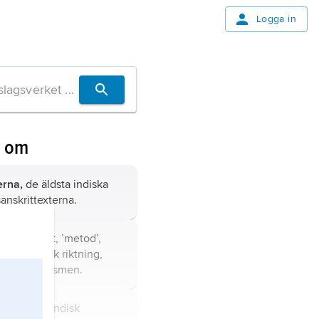
Logga in
n om
erna,
de äldsta indiska
sanskrittexterna.
āya
(sanskrit, ’metod’,
isk filosofisk riktning,
inom hinduismen.
mīmāṃsā
, indisk