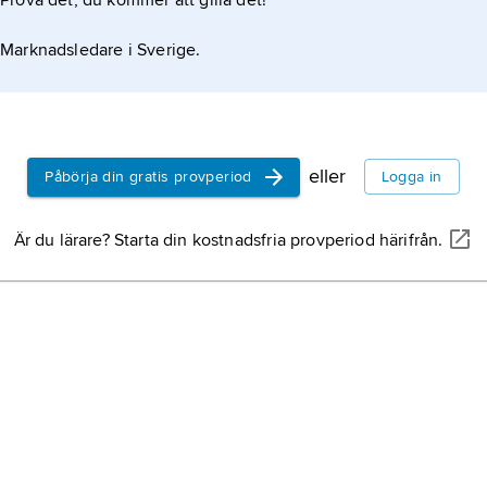
Prova det, du kommer att gilla det!
filosofisk 
Marknadsledare i Sverige.
experimente
filosofisk 
teori och e
buddhistisk 
eller
Påbörja din gratis provperiod
Logga in
utgår från 
Är du lärare? Starta din kostnadsfria provperiod härifrån.
Veda
, sam
på den äld
indisk skrif
de texter s
(samhitas,
politisk filo
aranyaka o
behandlar p
vedisk reli
och samhäll
och rätt, l
det politisk
filosofi,
aka
under en e