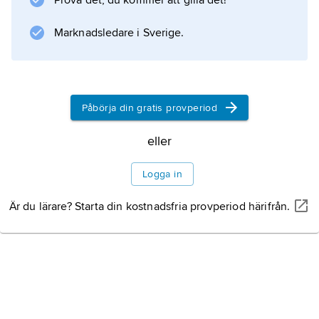
Prova det, du kommer att gilla det!
Information om artikeln
Marknadsledare i Sverige.
Påbörja din gratis provperiod
eller
Logga in
Är du lärare? Starta din kostnadsfria provperiod härifrån.