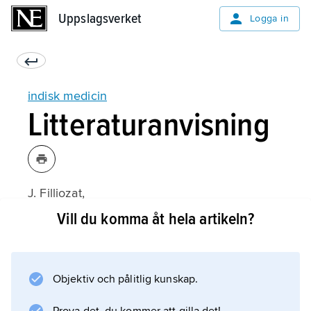
Uppslagsverket
Uppslagsverket
Logga in
indisk medicin
Litteraturanvisning
J. Filliozat,
La Doctrine classique de la médecine
Vill du komma åt hela artikeln?
indienne
(1949);
Objektiv och pålitlig kunskap.