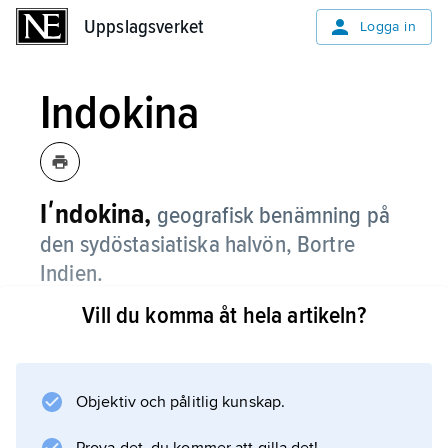
Uppslagsverket
Uppslagsverket
Logga in
Indokina
Iʹndokina,
geografisk benämning på
den sydöstasiatiska halvön, Bortre
Indien.
Vill du komma åt hela artikeln?
Området består i dag av Myanmar, Thailand,
Laos, Vietnam och Kambodja samt
Malackahalvön. Termen har sin grund i
uppfattningen att kulturella influenser från
Objektiv och pålitlig kunskap.
Kina i norr och Indien i väster möts i denna