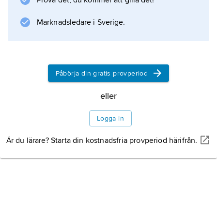
Prova det, du kommer att gilla det!
region.
Marknadsledare i Sverige.
Information om artikeln
Påbörja din gratis provperiod
eller
Logga in
Är du lärare? Starta din kostnadsfria provperiod härifrån.