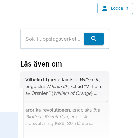
Logga in
Läs även om
Vilhelm III
(nederländska
Willem III
,
engelska
William III
), kallad ”Vilhelm
av Oranien” (
William of Orange
),
född 14 november (4 november
enligt gamla stilen) 1650, död 19
ärorika revolutionen,
engelska
the
mars (8 mars enligt gamla stilen)
Glorious Revolution
, engelsk
1702, ståthållare av Nederländerna
statsvälvning 1688–89, då den
från 1672, kung av England,
katolske kungen Jakob II avsattes till
Skottland och Irland från 1689; son
förmån för sin protestantiska dotter