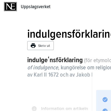
Uppslagsverket
Uppslagsverket
indulgensförklari
Skriv ut
indulgeʹnsförklaring
(för etymol
of indulgence
, kungörelse om religio
av Karl
II
1672 och av Jakob
II
1687.
Information om artikeln