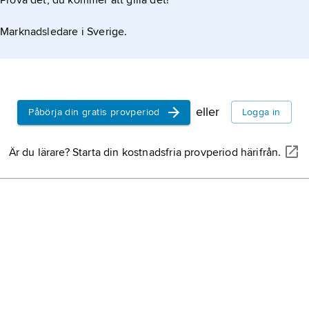
Prova det, du kommer att gilla det!
Marknadsledare i Sverige.
eller
Påbörja din gratis provperiod
Logga in
Är du lärare? Starta din kostnadsfria provperiod härifrån.