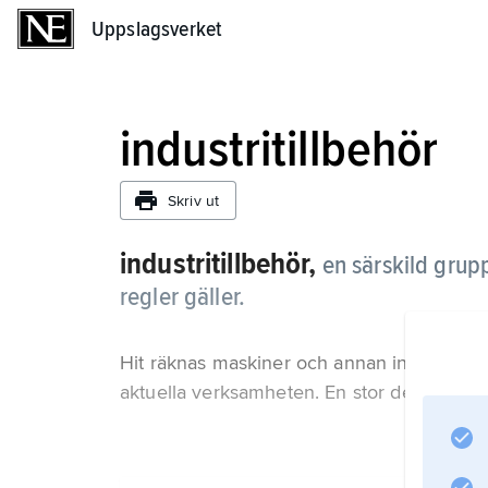
Uppslagsverket
Uppslagsverket
industritillbehör
Skriv ut
industritillbehör,
en särskild grupp
regler gäller.
Hit räknas maskiner och annan industriell ut
aktuella verksamheten. En stor del av värde