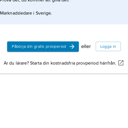
Prova det, du kommer att gilla det!
Marknadsledare i Sverige.
eller
Påbörja din gratis provperiod
Logga in
Är du lärare? Starta din kostnadsfria provperiod härifrån.