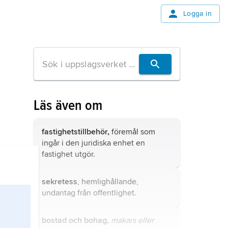
Logga in
Läs även om
fastighetstillbehör,
föremål som
ingår i den juridiska enhet en
fastighet utgör.
sekretess
, hemlighållande,
undantag från offentlighet.
bostad och bohag,
makars eller