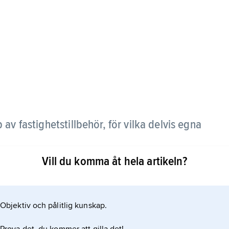
 av fastighetstillbehör, för vilka delvis egna
Vill du komma åt hela artikeln?
rustning, trots att den endast är till nytta för den
t på en fastighet kan ligga i sådan utrustning.
Objektiv och pålitlig kunskap.