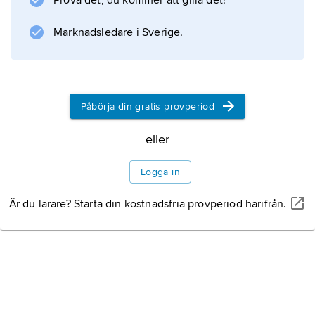
Prova det, du kommer att gilla det!
Racing League), numera IndyCar Series.
Marknadsledare i Sverige.
Information om artikeln
Påbörja din gratis provperiod
eller
Logga in
Är du lärare? Starta din kostnadsfria provperiod härifrån.