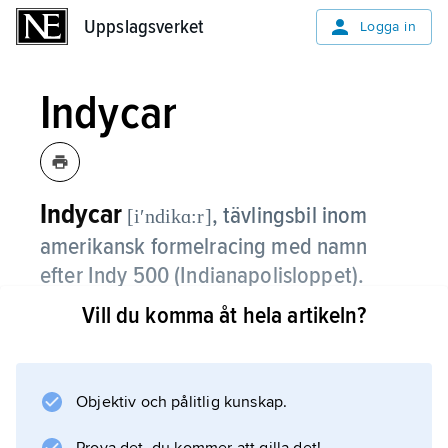
Uppslagsverket
Uppslagsverket
Logga in
Indycar
Indycar
,
tävlingsbil inom
[iʹndikɑ:r]
amerikansk formelracing med namn
efter Indy 500 (Indianapolisloppet).
Vill du komma åt hela artikeln?
Mästerskapsserien IndyCar World Series
kördes 1980–96 och splittrades därefter i de
två konkurrerande serierna CART
(Championship Auto Racing Teams), numera
Objektiv och pålitlig kunskap.
kallad Champ Car World Series, och IRL (Indy