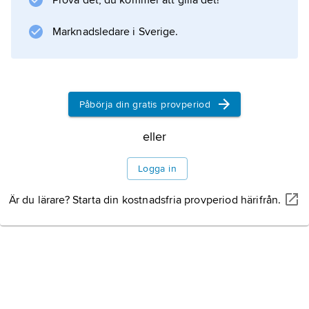
Prova det, du kommer att gilla det!
Marknadsledare i Sverige.
Påbörja din gratis provperiod
eller
Logga in
Är du lärare? Starta din kostnadsfria provperiod härifrån.